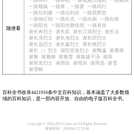
一路呻吟
一路神祇
一路视频光端机
一路顺风
一路顺疯
一路疼，一路爱
一路同行
一路玩到爆
一路玩到挂
一路我帮您
一路响叮铛
一路向北
一路向南
一路向前
一路阳光
一路阳光教练馆
一路有你
随便看
谢长寿烈士
谢长廷
谢长江保烈士
谢长法
谢长浪烈士
谢长海烈士
谢长田烈士
谢长远烈士
谢长鑫烈士
谢长铭烈士
谢长（）烈士
谢陀背老烈士
谢陶瀛
谢雁南
谢雅
谢雅柳
谢雅雯
谢集罐子汤
谢雨
谢雨发烈士
谢雨欣
谢雨辰
谢雨迅
谢雪
谢雪畴
百科全书收录4421916条中文百科知识，基本涵盖了大多数领
域的百科知识，是一部内容开放、自由的电子版百科全书。
Copyright © 2004-2023 Cnenc.net All Rights Reserved
更新时间：2026/8/6 12:53:00