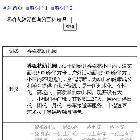
网站首页
百科词库1
百科词库2
请输入您要查询的百科知识：
词条
香樟苑幼儿园
香樟苑幼儿园
，位于固始县香樟苑小区内，建筑
面积3000余平方米，户外活动面积1000余平方，
小区内环境优美，空气清新，为幼儿的健康成长
和学习提供了优势资源，是一所艺术化、个性
释义
化、高起点、高质量的幼儿园。现开设有大、
中、小班和学前班，有教职工27人。园内提供日
托、周托、月托、校车接送等服务。十指速算、
艺术拉丁等课程独具特色。
一路骗到底
一路飘香
一路平安
一路平安！
一路青森
一路上小心
一路上有你
一路上有手