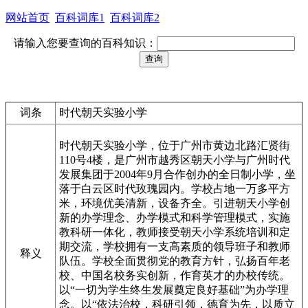
网站首页
百科词库1
百科词库2
请输入您要查询的百科知识：
词条
时代朝天实验小学
时代朝天实验小学，位于广州市黄边北路汇贤街
110号4楼，是广州市越秀区朝天小学与广州时代
发展集团于2004年9月合作创办的全日制小学，坐
落于白云区时代玫瑰园内。学校占地一万多平方
米，环境优美清新，设备齐全。引进朝天小学创
新的办学理念、办学模式和科学管理模式，实施
教科研一体化，教师接受朝天小学系统培训和定
期交流，学校拥有一支高素质的领导班子和教师
释义
队伍。学校全面贯彻党的教育方针，弘扬百年老
校、中国名校务实创新，作育英才的办校传统。
以“一切为学生终生发展奠定良好基础”为办学理
念。以“依法治校，科研引领，德育为先，以质立