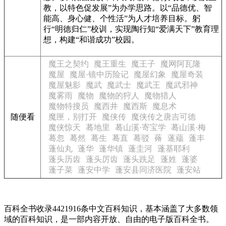
教，以特色促发展”为办学思路。以“品德优、智
能高、身心健、个性活”为人才培养目标。躬
行“明德归仁”校训，实现陶行知“爱满天下”教育理
想，构建“和谐成功”校园。
魔王之契约
魔王重生
魔王子
魔网阿瓦隆
魔屋
魔屋·镜中历险记
魔屋幻象
魔屋奇装
魔屋魅影
魔武
魔武士
魔武王
魔武邪神
魔雾雨
魔物
魔物的狩人
魔物猎人
魔物特搜员
魔西井
魔西斯
魔息术
随便看
魔匣，别打开
魔侠传
魔侠传之唐吉可德
魔侠惊天
蓦地里
蓦山溪·寄宝学
蓦山溪·梅
蓦忽
蓦然
蓦生
蓦直
蓦驳
蓨
蓫薚
蓬丰
蓬仙丸
蓬华
蓬华镇
蓬圭河
蓬基耶利
蓬头历齿
蓬头厉齿
蓬头跣足
蓬姓
蓬婆
蓬子菜
蓬安中学
蓬安县同济医院
蓬安站
百科全书收录4421916条中文百科知识，基本涵盖了大多数领
域的百科知识，是一部内容开放、自由的电子版百科全书。