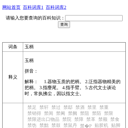
网站首页
百科词库1
百科词库2
请输入您要查询的百科知识：
词条
玉柄
玉柄
拼音：
释义
解释： 1.器物玉质的把柄。 2.泛指器物精美的
把柄。 3.指麈尾。 4.指手臂。 5.古代文士谈论
时，常执拂尘，因以指文士。
禁足
禁轩
禁过
禁邸
禁酒
禁里
禁重
禁销得
禁闺
禁阃
禁阙
禁阻
禁陌
禁限
禁限进出口物品
禁院
禁障
禁革
禁额
禁食
禁饬
禁黜
禁鼓
禁鼠丹
贴胶机
贴脚
禁�P