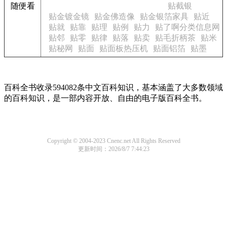
随便看
贴截银
贴金镀金镜
贴金佛造像
贴金银箔家具
贴近
贴就
贴靠
贴理
贴例
贴力
贴了啊分类信息网
贴邻
贴零
贴律
贴落
贴卖
贴毛折柄茶
贴米
贴秘网
贴面
贴面板热压机
贴面铝箔
贴墨
百科全书收录594082条中文百科知识，基本涵盖了大多数领域
的百科知识，是一部内容开放、自由的电子版百科全书。
Copyright © 2004-2023 Cnenc.net All Rights Reserved
更新时间：2026/8/7 7:44:23