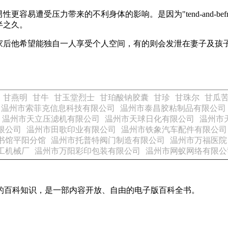
容易遭受压力带来的不利身体的影响。是因为"tend-and-be
半之久。
家后他希望能独自一人享受个人空间，有的则会发泄在妻子及孩
甘燕明
甘牛
甘玉堂烈士
甘珀酸钠胶囊
甘珍
甘珠尔
甘瓜
温州市索菲克信息科技有限公司
温州市泰昌胶粘制品有限公司
温州市天立压滤机有限公司
温州市天球日化有限公司
温州市
限公司
温州市田歌印业有限公司
温州市铁象汽车配件有限公司
书馆平阳分馆
温州市托普特阀门制造有限公司
温州市万福医院
工机械厂
温州市万阳彩印包装有限公司
温州市网蚁网络有限公
域的百科知识，是一部内容开放、自由的电子版百科全书。