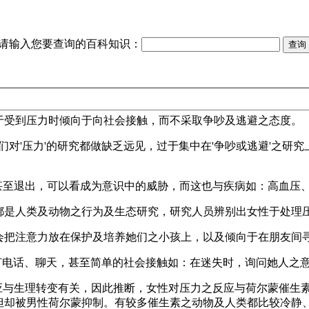
请输入您要查询的百科知识：
于受到压力时倾向于向社会接触，而不采取争吵及逃避之态度。
们对'压力'的研究都做缺乏远见，过于集中在'争吵或逃避'之研
甚至退出，可以看成为意识中的威胁，而这也与疾病如：高血压
及动物之行为及生态研究，研究人员辨别出女性于处理压力有一主要模式
会把注意力放在保护及培养她们之小孩上，以及倾向于在朋友间
与亲戚或朋友打电话、聊天，甚至简单的社会接触如：在迷失时，询问她人之
反应与生理转变有关，因此推断，女性对压力之反应与荷尔蒙催生
但却被男性荷尔蒙抑制。有较多催生素之动物及人类都比较冷静