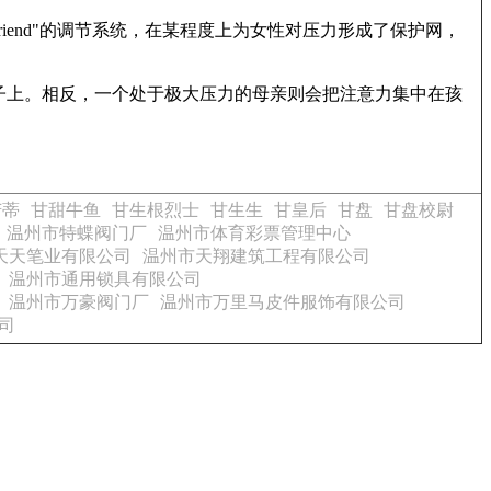
friend"的调节系统，在某程度上为女性对压力形成了保护网，
子上。相反，一个处于极大压力的母亲则会把注意力集中在孩
苦蒂
甘甜牛鱼
甘生根烈士
甘生生
甘皇后
甘盘
甘盘校尉
温州市特蝶阀门厂
温州市体育彩票管理中心
天天笔业有限公司
温州市天翔建筑工程有限公司
温州市通用锁具有限公司
温州市万豪阀门厂
温州市万里马皮件服饰有限公司
司