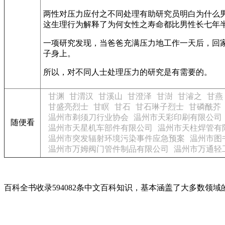
两性对压力应付之不同处理有助研究员明白为什么男性更
这生理行为解释了为何女性之寿命都比男性长七年
一项研究发现，当爸爸充满压力地工作一天后，回
子身上。
所以，对不同人士处理压力的研究是有需要的。
甘渊
甘渭汉
甘溪山
甘澄泽
甘澍
甘濬之
甘燕
甘盛亮烈士
甘瞑
甘石
甘石琳子烈士
甘磷酰芥
温州市剃须刀行业协会
温州市天彩印刷有限公司
随便看
温州市天星机车部件有限公司
温州市天柱焊管有
温州市突发辐射环境污染事件应急预案
温州市图
温州市万姆阀门管件制品有限公司
温州市万通轻
百科全书收录594082条中文百科知识，基本涵盖了大多数领