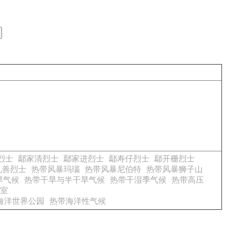
烈士
鄢家清烈士
鄢家进烈士
鄢寿仔烈士
鄢开栅烈士
礼善烈士
热带风暴玛瑙
热带风暴尼伯特
热带风暴狮子山
旱气候
热带干旱与半干旱气候
热带干湿季气候
热带高压
室
海洋世界公园
热带海洋性气候