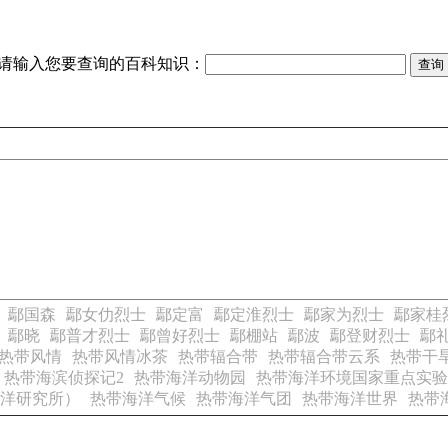
请输入您要查询的百科知识：
鄢国森
鄢女仂烈士
鄢定富
鄢定淮烈士
鄢家为烈士
鄢家桂
鄢晓
鄢普才烈士
鄢曾好烈士
鄢棚站
鄢波
鄢登财烈士
鄢
热带风情
热带风情冰茶
热带辐合带
热带辐合带云系
热带干
热带海滨侦探记2
热带海洋动物园
热带海洋环境国家重点实验
洋研究所）
热带海洋气候
热带海洋气团
热带海洋世界
热带