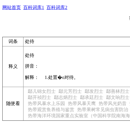
网站首页
百科词库1
百科词库2
词条
处待
处待
拼音：
释义
解释： 1.处置�o对待。
鄢儿锦女烈士
鄢元芳烈士
鄢发烈士
鄢善林烈士
鄢开祯烈士
鄢志炳烈士
鄢承廷烈士
鄢文响烈士
随便看
热带风暴水上乐园
热带风暴天鹰
热带风光奶昔
热带观赏鱼养殖与鉴赏
热带果树常见病虫害防治
热带海洋环境国家重点实验室（中国科学院南海海