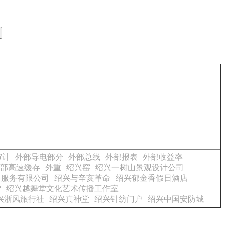
审计
外部导电部分
外部总线
外部报表
外部收益率
部高速缓存
外重
绍兴窑
绍兴一树山景观设计公司
售服务有限公司
绍兴与辛亥革命
绍兴郁金香假日酒店
堂
绍兴越舞堂文化艺术传播工作室
兴浙风旅行社
绍兴真神堂
绍兴针纺门户
绍兴中国安防城