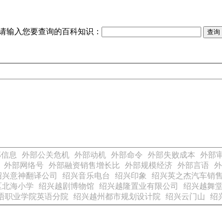
请输入您要查询的百科知识：
部信息
外部公关危机
外部动机
外部命令
外部失败成本
外部
外部网络号
外部融资销售增长比
外部规模经济
外部言语
外
绍兴意神翻译公司
绍兴音乐电台
绍兴印象
绍兴英之杰汽车销
区北海小学
绍兴越剧博物馆
绍兴越隆置业有限公司
绍兴越舞
语职业学院英语分院
绍兴越州都市规划设计院
绍兴云门山
绍