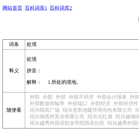
网站首页
百科词库1
百科词库2
词条
处境
处境
释义
拼音：
解释： 1.所处的境地。
外郎
外郡
外部
外部不经济
外部会计报表
外
外部数据传输率
外部端口
外部经济
外部经济性
随便看
绍兴颐高广场
绍兴意凯地暖环境供热有限公司
绍兴御茶村茶业有限公司
绍兴元红酒
绍兴越城
绍兴越秀外国语职业学院西语分院
绍兴越秀外国