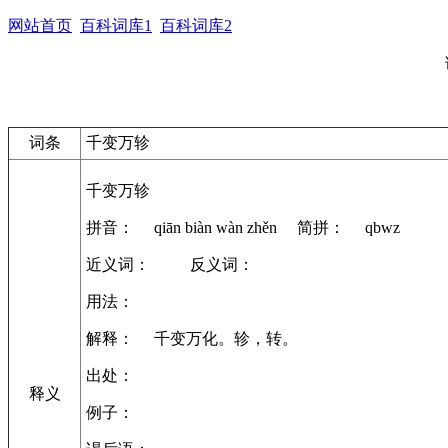
网站首页
百科词库1
百科词库2
词条
千变万轸
千变万轸
拼音： qiān biàn wàn zhěn 简拼： qbwz
近义词： 反义词：
用法：
解释： 千变万化。轸，转。
出处：
释义
例子：