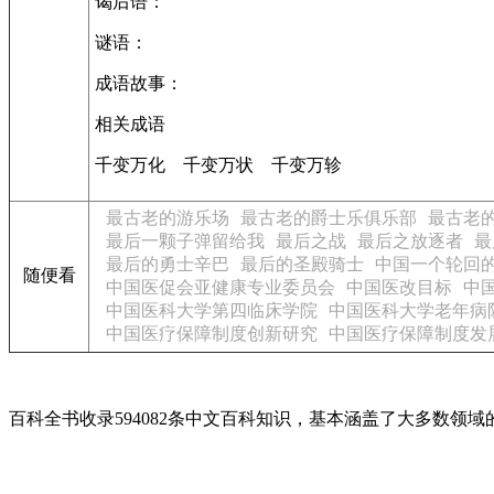
谒后语：
谜语：
成语故事：
相关成语
千变万化 千变万状 千变万轸
最古老的游乐场
最古老的爵士乐俱乐部
最古老
最后一颗子弹留给我
最后之战
最后之放逐者
最
最后的勇士辛巴
最后的圣殿骑士
中国一个轮回
随便看
中国医促会亚健康专业委员会
中国医改目标
中
中国医科大学第四临床学院
中国医科大学老年病
中国医疗保障制度创新研究
中国医疗保障制度发
百科全书收录594082条中文百科知识，基本涵盖了大多数领