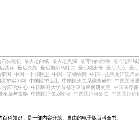
的石块建筑
最古老的纸
最古老黑洞
最可怕的动物
最合适区域
后共路
最后决战
最后加斯马吐龙
最后喊出价
最后大浪
最后
的帝国
中国一卡通联盟
中国一诺钢铁网
中国一拖黑龙江现代
国医护实习网
中国医护卫生
中国医患关系调查研究
中国医籍
防治研究中心
中国医科大学首都呼吸道疾病研究院
中国医疗保
展框架与策略
中国医疗策划论坛
中国医疗何处去
中国医疗价
域的百科知识，是一部内容开放、自由的电子版百科全书。