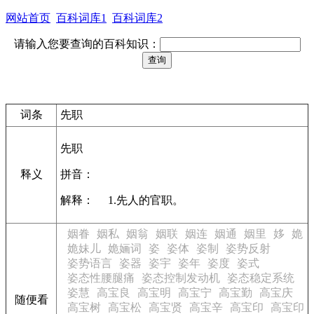
网站首页
百科词库1
百科词库2
请输入您要查询的百科知识：
词条
先职
先职
释义
拼音：
解释： 1.先人的官职。
姻眷
姻私
姻翁
姻联
姻连
姻通
姻里
姼
姽
姽妹儿
姽婳词
姿
姿体
姿制
姿势反射
姿势语言
姿器
姿宇
姿年
姿度
姿式
姿态性腰腿痛
姿态控制发动机
姿态稳定系统
姿慧
高宝良
高宝明
高宝宁
高宝勤
高宝庆
随便看
高宝树
高宝松
高宝贤
高宝辛
高宝印
高宝印