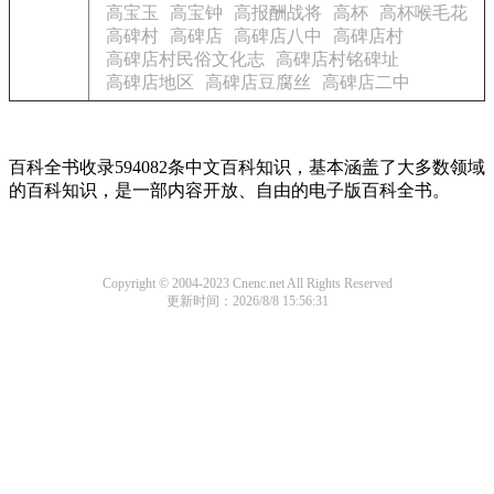
高宝玉
高宝钟
高报酬战将
高杯
高杯喉毛花
高碑村
高碑店
高碑店八中
高碑店村
高碑店村民俗文化志
高碑店村铭碑址
高碑店地区
高碑店豆腐丝
高碑店二中
百科全书收录594082条中文百科知识，基本涵盖了大多数领域
的百科知识，是一部内容开放、自由的电子版百科全书。
Copyright © 2004-2023 Cnenc.net All Rights Reserved
更新时间：2026/8/8 15:56:31