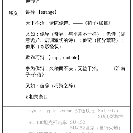
通“诡”
诡异 【strange】
释义
天下不治，请陈佹诗。——《荀子•赋篇》
又如：佹异（奇异，与平常不一样）；佹诗（辞
意诡异、语调激切的诗）；佹诞（怪异荒诞）；
佹形（奇形怪状）
欺诈巧辩 【carp；quibble】
争为佹辩，久稽而不决，无益于治。——《淮南
子•齐俗》
又如：佹辞（巧辩之辞）
§ 相关条目
stymie
styptic
styrene
Su hee Go
ST板块股
SU(3)对称性
SU-152
SU-100坦克歼击车
SU-152坦克（自行火炮）