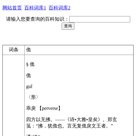
网站首页
百科词库1
百科词库2
请输入您要查询的百科知识：
词条
佹
§ 佹
佹
guǐ
〈形〉
乖戾 【perverse】
四方以无拂。——《诗•大雅•皇矣》。郑玄
笺：“拂，犹佹也。言无复佹戾文王者。”