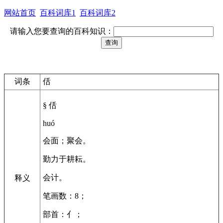
网站首页
百科词库1
百科词库2
请输入您要查询的百科知识：
词条
佸
§ 佸
huó
会面；聚会。
勤力于耕耘。
会计。
释义
笔画数：8；
部首：亻；