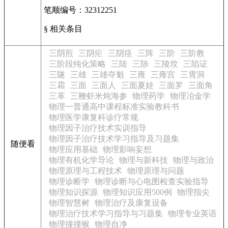
笔顺编号：32312251
§ 相关条目
三阴煎
三阴疟
三阴痉
三阵
三阶
三阶教
三阶段纯化策略
三陆
三陟
三陵坟
三陷证
三隧
三雄
三雄夺魁
三雍
三雍宫
三霄洞
三霜
三面
三面人
三面夏娃
三面罗
三面角
三革
三鞭虾米炖海参
物理药学
物理冶金学
物理一普通高中课程标准实验教科书
物理医学康复科诊疗常规
物理因子治疗技术实训指导
物理因子治疗技术学习指导及习题集
随便看
物理应用基础
物理影响妄想
物理有机化学导论
物理与新科技
物理与政治
物理原理与工程技术
物理原理与问题
物理诊断学
物理诊断与心电图检查实验指导
物理知识探源
物理知识应用500例
物理指尖
物理智慧树
物理治疗及康复设备
物理治疗技术学习指导与习题集
物理专业英语
物理撞撞猴
物理自净