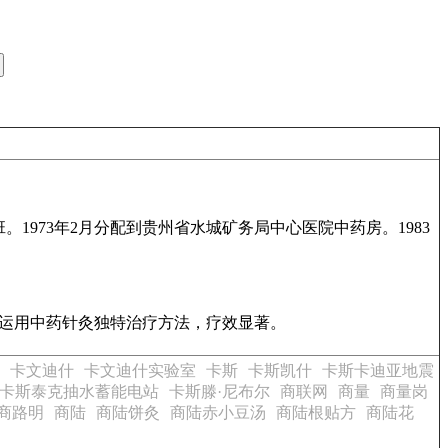
。1973年2月分配到贵州省水城矿务局中心医院中药房。1983
瘫运用中药针灸独特治疗方法，疗效显著。
卡文迪什
卡文迪什实验室
卡斯
卡斯凯什
卡斯卡迪亚地震
卡斯泰克抽水蓄能电站
卡斯滕·尼布尔
商联网
商量
商量岗
商路明
商陆
商陆饼灸
商陆赤小豆汤
商陆根贴方
商陆花