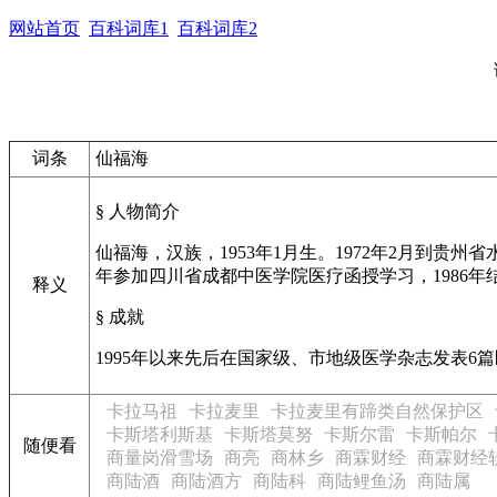
网站首页
百科词库1
百科词库2
词条
仙福海
§ 人物简介
仙福海，汉族，1953年1月生。1972年2月到贵
年参加四川省成都中医学院医疗函授学习，1986
释义
§ 成就
1995年以来先后在国家级、市地级医学杂志发表
卡拉马祖
卡拉麦里
卡拉麦里有蹄类自然保护区
卡斯塔利斯基
卡斯塔莫努
卡斯尔雷
卡斯帕尔
随便看
商量岗滑雪场
商亮
商林乡
商霖财经
商霖财经
商陆酒
商陆酒方
商陆科
商陆鲤鱼汤
商陆属