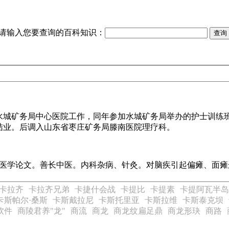
请输入您要查询的百科知识：
州省水城矿务局中心医院工作，同年参加水城矿务局举办的护士训练班
年结业。后调入山东省枣庄矿务局滕南医院理疗科。
6篇医学论文。善长中医。内科杂病、针灸。对脑疾引起偏瘫、面
卡拉齐
卡拉齐兄弟
卡捷什会战
卡提比
卡提素
卡提阿瓦半岛
卡斯帕尔·桑斯
卡斯戴拉尼
卡斯托里亚
卡斯拉维
卡斯泰克坝
软件
商陵君养"龙"
商流
商龙
商龙纹扁足鼎
商龙形玦
商路